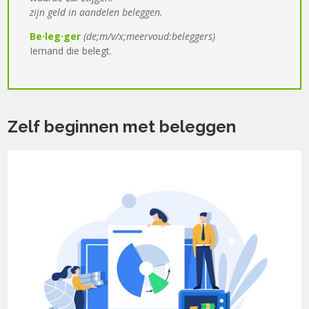
zijn geld
in
aandelen beleggen.
Be·l
e
g·ger
(
de;m/v/x;
meervoud:
beleggers
)
Iemand die
belegt.
Zelf beginnen met beleggen