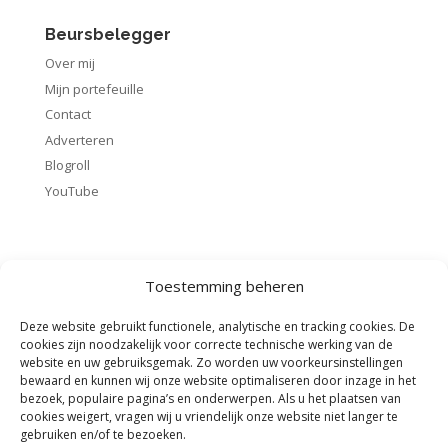
Beursbelegger
Over mij
Mijn portefeuille
Contact
Adverteren
Blogroll
YouTube
Toestemming beheren
Beleggen
Wat is beleggen?
Deze website gebruikt functionele, analytische en tracking cookies. De
Basisbeginselen
cookies zijn noodzakelijk voor correcte technische werking van de
website en uw gebruiksgemak. Zo worden uw voorkeursinstellingen
Beginnen met beleggen
bewaard en kunnen wij onze website optimaliseren door inzage in het
Startpakket beleggen
bezoek, populaire pagina’s en onderwerpen. Als u het plaatsen van
cookies weigert, vragen wij u vriendelijk onze website niet langer te
Rendement berekenen
gebruiken en/of te bezoeken.