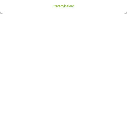
Privacybeleid
STARTPAKKET BELEGGEN
Beursbelegger
Over mij
Mijn portefeuille
Contact
Adverteren
Blogroll
YouTube
Beleggen
Wat is beleggen?
Basisbeginselen
Beginnen met beleggen