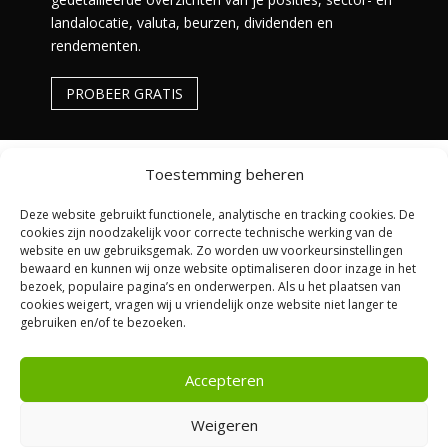
landalocatie, valuta, beurzen, dividenden en
rendementen.
PROBEER GRATIS
Toestemming beheren
Deze website gebruikt functionele, analytische en tracking cookies. De
cookies zijn noodzakelijk voor correcte technische werking van de
website en uw gebruiksgemak. Zo worden uw voorkeursinstellingen
bewaard en kunnen wij onze website optimaliseren door inzage in het
bezoek, populaire pagina’s en onderwerpen. Als u het plaatsen van
cookies weigert, vragen wij u vriendelijk onze website niet langer te
De content op Beursbelegger is enkel bedoeld voor
gebruiken en/of te bezoeken.
educatieve en amusementsdoeleinden. Het is geen
financieel of beleggingsadvies. Aan de content kunnen
geen rechten worden ontleend. Beleggen kent risico’s, je
Accepteren
inleg kan minder waard worden.
Weigeren
Copyright © 2026 | Beursbelegger.nl