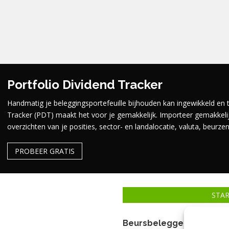
Portfolio Dividend Tracker
Handmatig je beleggingsportefeuille bijhouden kan ingewikkeld en t
Tracker (PDT) maakt het voor je gemakkelijk.
Importeer gemakkelijk
overzichten van je posities, sector- en landalocatie, valuta, beurz
PROBEER GRATIS
STA
Beursbelegger
Be