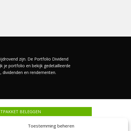
ijdrovend zijn. De Portfolio Dividend
 je portfolio en bekijk gedetailleerde
en, dividenden en rendementen.
RTPAKKET BELEGGEN
Toestemming beheren
leggen
Voorwaarden