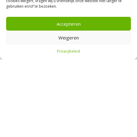
cookies weigert, vragen wij u vriendelijk onze website niet langer te
De content op Beursbelegger is enkel bedoeld voor
gebruiken en/of te bezoeken.
educatieve en amusementsdoeleinden. Het is geen
financieel of beleggingsadvies. Aan de content kunnen
geen rechten worden ontleend. Beleggen kent risico’s, je
Accepteren
inleg kan minder waard worden.
Weigeren
Copyright © 2026 | Beursbelegger.nl
Privacybeleid
STARTPAKKET BELEGGEN
Beursbelegger
Over mij
Mijn portefeuille
Contact
Adverteren
Blogroll
YouTube