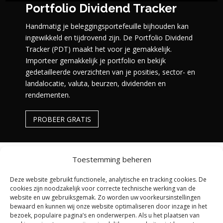
Portfolio Dividend Tracker
Handmatig je beleggingsportefeuille bijhouden kan
ingewikkeld en tijdrovend zijn. De Portfolio Dividend
Tracker (PDT) maakt het voor je gemakkelijk.
Importeer gemakkelijk je portfolio en bekijk
gedetailleerde overzichten van je posities, sector- en
landalocatie, valuta, beurzen, dividenden en
rendementen.
PROBEER GRATIS
Toestemming beheren
Deze website gebruikt functionele, analytische en tracking cookies. De
cookies zijn noodzakelijk voor correcte technische werking van de
website en uw gebruiksgemak. Zo worden uw voorkeursinstellingen
bewaard en kunnen wij onze website optimaliseren door inzage in het
bezoek, populaire pagina’s en onderwerpen. Als u het plaatsen van