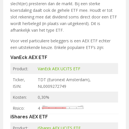
slecht(er) presteren dan de markt. Bij een sterke
koersdaling daalt ook de gehele ETF mee. Houdt er tot
slot rekening mee dat dividend soms direct door een ETF
wordt herbelegd (in plaats van uitgekeerd). Dit is
afhankelijk van het type ETF.
Voor veel particuliere beleggers is een AEX ETF echter
een uitstekende keuze. Enkele populaire ETF’s zijn:
VanEck AEX ETF
Product:
VanEck AEX UCITS ETF
Ticker,
TDT (Euronext Amsterdam),
ISIN:
NL0009272749
Kosten:
0,30%
Risico:
4
iShares AEX ETF
Product:
iShares AEX UCITS ETF