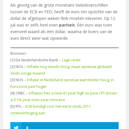
Als gevolg van de grote monetaire beleidsverschillen
tussen de ECB en FED, heeft de euro ten opzichte van de
dollar de afgelopen weken flink moeten inleveren. Op 12
juli was er zelfs heel even
pariteit
. Één euro was toen
evenveel waard als één dollar, waarna de koers van de
euro direct weer wat opveerde.
Bronnen:
[1] De Nederlandsche Bank –
Lage rente
[2] NOS –
Inflatie nog steeds hoog, maar opnieuw gedaald
sinds vorige maand
[3] NOS –
Inflatie in Nederland opnieuw wat minder hoog, in
Eurozone juist hoger
[4] CNBC –
Inflation hits a new 41-year high as June CPI shows
a 9.1% year-over-year increase
[5] RTL –
ECB kondigt voor het eerst sinds 2011
renteverhoging aan
0