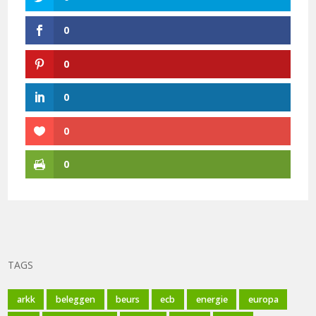
0
0
0
0
0
TAGS
arkk
beleggen
beurs
ecb
energie
europa