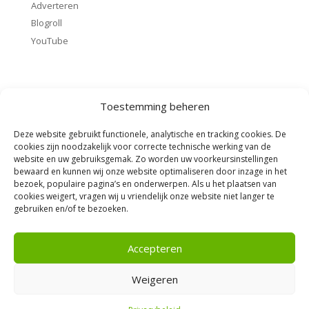
Adverteren
Blogroll
YouTube
Toestemming beheren
Beleggen
Wat is beleggen?
Deze website gebruikt functionele, analytische en tracking cookies. De
Basisbeginselen
cookies zijn noodzakelijk voor correcte technische werking van de
website en uw gebruiksgemak. Zo worden uw voorkeursinstellingen
Beginnen met beleggen
bewaard en kunnen wij onze website optimaliseren door inzage in het
Startpakket beleggen
bezoek, populaire pagina’s en onderwerpen. Als u het plaatsen van
cookies weigert, vragen wij u vriendelijk onze website niet langer te
Rendement berekenen
gebruiken en/of te bezoeken.
Accepteren
Voorwaarden
Weigeren
Algemene voorwaarden
Privacybeleid