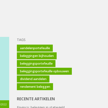
TAGS
aandelenportefeuille
beleggingen bijhouden
beleggingsportefeuille
beleggingsportefeuille opbouwen
dividend aandelen
rendement beleggen
RECENTE ARTIKELEN
/2022
Envipco: beleggen in statiegeld.