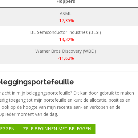
Floppers
ASML
-17,35%
BE Semiconductor Industries (BESI)
-13,32%
Warner Bros Discovery (WBD)
-11,62%
beleggingsportefeuille
inzicht in mijn beleggingsportefeuille? Dit kan door gebruik te maken
lledig toegang tot mijn portefeuille en kunt de allocatie, posities en
t zo ook op de hoogte van mijn recente aan- en verkopen en de
d. Op ieder moment van de dag.
LEGGEN
ZELF BEGINNEN MET BELEGGEN