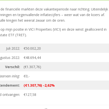
e financiële markten deze vakantieperiode naar richting. Uiteindelijk
ningen en tegenvallende inflatiecijfers – weer wat van de koers af.
uille kregen het weeral zwaar om de oren.
mijn positie in VICI Properties (VICI) en deze winst gealloceerd in
state ETF (TRET).
Juli 2022:
€50.002,20
gustus 2022:
€48.694,44
Verschil:
(€1.307,76)
aarvan inleg:
€0
,-
Rendement:
(€1.307,76) -2,62%
d ontvangen:
€127,58