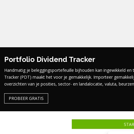
Portfolio Dividend Tracker
Handmatig je beleggingsportefeuille bijhouden kan ingewikkeld en t
Tracker (PDT) maakt het voor je gemakkelijk.
Importeer gemakkelijk
overzichten van je posities, sector- en landalocatie, valuta, beurz
PROBEER GRATIS
STA