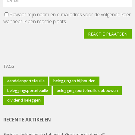
Bewaar mijn naam en e-mailadres voor de volgende keer
wanneer ik een reactie plaats.
REACTIE PLAATSEN
TAGS
aandelenportefeuille
beleggingen bijhouden
beleggingsportefeuille
beleggingsportefeuille opbouwen
dividend beleggen
RECENTE ARTIKELEN
Envipco: beleggen in statiegeld. Groeimarkt of gelul?