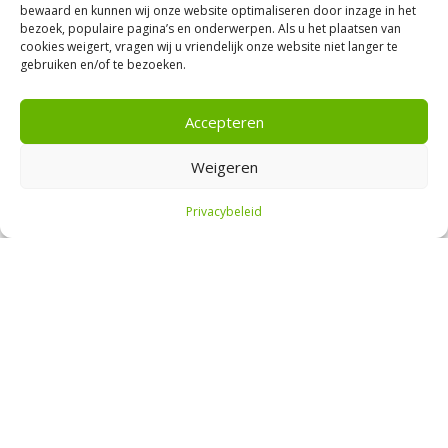
bewaard en kunnen wij onze website optimaliseren door inzage in het
bezoek, populaire pagina’s en onderwerpen. Als u het plaatsen van
cookies weigert, vragen wij u vriendelijk onze website niet langer te
De content op Beursbelegger is enkel bedoeld voor
gebruiken en/of te bezoeken.
educatieve en amusementsdoeleinden. Het is geen
financieel of beleggingsadvies. Aan de content kunnen
geen rechten worden ontleend. Beleggen kent risico’s, je
Accepteren
inleg kan minder waard worden.
Weigeren
Copyright © 2026 | Beursbelegger.nl
Privacybeleid
STARTPAKKET BELEGGEN
Beursbelegger
Over mij
Mijn portefeuille
Contact
Adverteren
Blogroll
YouTube