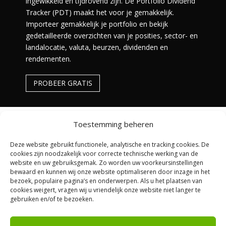
ingewikkeld en tijdrovend zijn. De Portfolio Dividend
Tracker (PDT) maakt het voor je gemakkelijk.
Importeer gemakkelijk je portfolio en bekijk
gedetailleerde overzichten van je posities, sector- en
landalocatie, valuta, beurzen, dividenden en
rendementen.
PROBEER GRATIS
Toestemming beheren
Deze website gebruikt functionele, analytische en tracking cookies. De
cookies zijn noodzakelijk voor correcte technische werking van de
website en uw gebruiksgemak. Zo worden uw voorkeursinstellingen
bewaard en kunnen wij onze website optimaliseren door inzage in het
bezoek, populaire pagina’s en onderwerpen. Als u het plaatsen van
cookies weigert, vragen wij u vriendelijk onze website niet langer te
De content op Beursbelegger is enkel bedoeld voor
gebruiken en/of te bezoeken.
educatieve en amusementsdoeleinden. Het is geen
financieel of beleggingsadvies. Aan de content kunnen
geen rechten worden ontleend. Beleggen kent risico’s, je