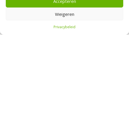
Accepteren
inleg kan minder waard worden.
Weigeren
Copyright © 2026 | Beursbelegger.nl
Privacybeleid
STARTPAKKET BELEGGEN
Beursbelegger
Over mij
Mijn portefeuille
Contact
Adverteren
Blogroll
YouTube
Beleggen