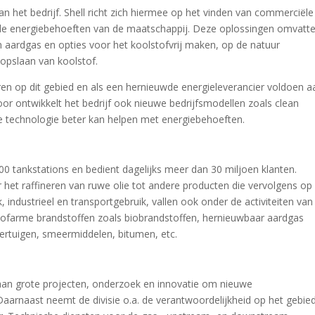
n het bedrijf. Shell richt zich hiermee op het vinden van commerciële
e energiebehoeften van de maatschappij. Deze oplossingen omvatt
n aardgas en opties voor het koolstofvrij maken, op de natuur
opslaan van koolstof.
ren op dit gebied en als een hernieuwde energieleverancier voldoen a
oor ontwikkelt het bedrijf ook nieuwe bedrijfsmodellen zoals clean
le technologie beter kan helpen met energiebehoeften.
0 tankstations en bedient dagelijks meer dan 30 miljoen klanten.
 het raffineren van ruwe olie tot andere producten die vervolgens op
industrieel en transportgebruik, vallen ook onder de activiteiten van
lstofarme brandstoffen zoals biobrandstoffen, hernieuwbaar aardgas
oertuigen, smeermiddelen, bitumen, etc.
g aan grote projecten, onderzoek en innovatie om nieuwe
Daarnaast neemt de divisie o.a. de verantwoordelijkheid op het gebie