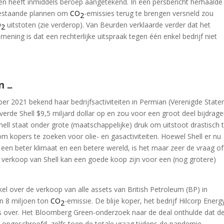
s en heeft inmiddels beroep aangetekend. In een persbericht herhaalde
 bestaande plannen om
CO
-emissies terug te brengen versneld zou
2
O
uitstoten (zie verderop). Van Beurden verklaarde verder dat het
2
ening is dat een rechterlijke uitspraak tegen één enkel bedrijf niet
n …
er 2021 bekend haar bedrijfsactiviteiten in Permian (Verenigde State
everde Shell $9,5 miljard dollar op en zou voor een groot deel bijdrag
hell staat onder grote (maatschappelijke) druk om uitstoot drastisch 
om kopers te zoeken voor olie- en gasactiviteiten. Hoewel Shell er nu
or een beter klimaat en een betere wereld, is het maar zeer de vraag of
n verkoop van Shell kan een goede koop zijn voor een (nog grotere)
kel over de verkoop van alle assets van British Petroleum (BP) in
n 8 miljoen ton
CO
-emissie. De blije koper, het bedrijf Hilcorp Energ
2
sets over. Het Bloomberg Green-onderzoek naar de deal onthulde dat d
s opgeschroefd, zelfs toen de totale vraag tijdens de pandemie