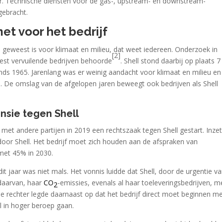
er. Technische diensten voor de gas-, upstream- en downstream-
gebracht.
et voor het bedrijf
ed geweest is voor klimaat en milieu, dat weet iedereen. Onderzoek in
[2]
eest vervuilende bedrijven behoorde
. Shell stond daarbij op plaats 7
nds 1965. Jarenlang was er weinig aandacht voor klimaat en milieu en
nu. De omslag van de afgelopen jaren beweegt ook bedrijven als Shell
nsie tegen Shell
met andere partijen in 2019 een rechtszaak tegen Shell gestart. Inzet
door Shell. Het bedrijf moet zich houden aan de afspraken van
 met 45% in 2030.
t jaar was niet mals. Het vonnis luidde dat Shell, door de urgentie v
 daarvan, haar
CO
-emissies, evenals al haar toeleveringsbedrijven, m
2
De rechter legde daarnaast op dat het bedrijf direct moet beginnen m
ll in hoger beroep gaan.