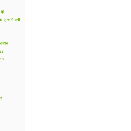
ijf
 tegen Shell
sitie
ess
en
st