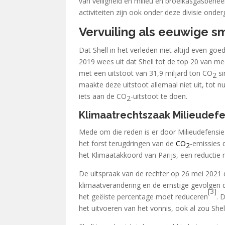
van veiligheid en milieu en broeikasgasbehe
activiteiten zijn ook onder deze divisie onder
Vervuiling als eeuwige sm
Dat Shell in het verleden niet altijd even go
2019 wees uit dat Shell tot de top 20 van m
met een uitstoot van 31,9 miljard ton CO
si
2
maakte deze uitstoot allemaal niet uit, tot 
iets aan de CO
-uitstoot te doen.
2
Klimaatrechtszaak Milieudefe
Mede om die reden is er door Milieudefensie 
het forst terugdringen van de
CO
-emissies 
2
het Klimaatakkoord van Parijs, een reductie
De uitspraak van de rechter op 26 mei 2021 di
klimaatverandering en de ernstige gevolgen
[3]
het geëiste percentage moet reduceren
. 
het uitvoeren van het vonnis, ook al zou She