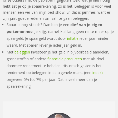
onze ouders met de paplepel ingegoten. Geld wat je niet nodig
hebt zet je op je spaarrekening, zo is het. Beleggen is voor veel
mensen een ver-van-mijn-bed-show. En dat is jammer, want er
zijn juist goede redenen om zelf te gaan beleggen:
Spaar je nog steeds? Dan ben je een
dief van je eigen
portemonnee
. Je krijgt namelijk al lang geen rente meer op je
spaargeld. Je spaargeld wordt door
inflatie
ieder jaar minder
waard. Met sparen lever je ieder jaar geld in.
Met
beleggen
investeer je het geld in bijvoorbeeld aandelen,
grondstoffen of andere
financiële producten
met als doel
daarmee rendement te behalen. H
istorisch gezien is het
rendement op beleggen in de algehele markt (een
index)
ongeveer 5% tot 7% per jaar. Dat is veel meer dan je
spaarrekening!