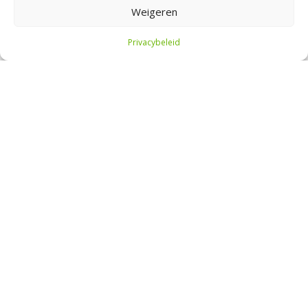
Weigeren
Copyright © 2026 | Beursbelegger.nl
Privacybeleid
STARTPAKKET BELEGGEN
Beursbelegger
Over mij
Mijn portefeuille
Contact
Adverteren
Blogroll
YouTube
Beleggen
Wat is beleggen?
Basisbeginselen