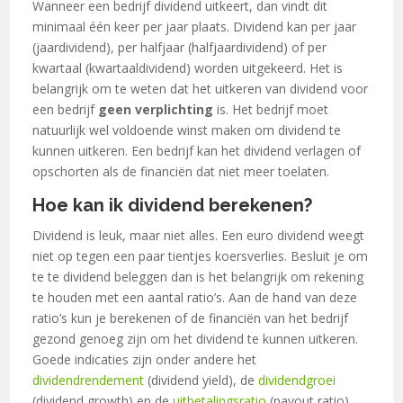
Wanneer een bedrijf dividend uitkeert, dan vindt dit
minimaal één keer per jaar plaats. Dividend kan per jaar
(jaardividend), per halfjaar (halfjaardividend) of per
kwartaal (kwartaaldividend) worden uitgekeerd. Het is
belangrijk om te weten dat het uitkeren van dividend voor
een bedrijf
geen verplichting
is. Het bedrijf moet
natuurlijk wel voldoende winst maken om dividend te
kunnen uitkeren. Een bedrijf kan het dividend verlagen of
opschorten als de financiën dat niet meer toelaten.
Hoe kan ik dividend berekenen?
Dividend is leuk, maar niet alles. Een euro dividend weegt
niet op tegen een paar tientjes koersverlies. Besluit je om
te te dividend beleggen dan is het belangrijk om rekening
te houden met een aantal ratio’s. Aan de hand van deze
ratio’s kun je berekenen of de financiën van het bedrijf
gezond genoeg zijn om het dividend te kunnen uitkeren.
Goede indicaties zijn onder andere het
dividendrendement
(dividend yield), de
dividendgroei
(dividend growth) en de
uitbetalingsratio
(payout ratio).