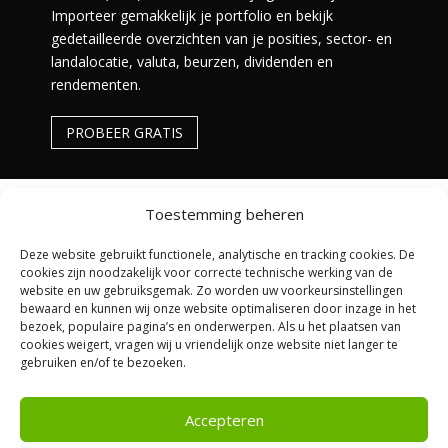
Importeer gemakkelijk je portfolio en bekijk
gedetailleerde overzichten van je posities, sector- en
landalocatie, valuta, beurzen, dividenden en
rendementen.
PROBEER GRATIS
Toestemming beheren
Deze website gebruikt functionele, analytische en tracking cookies. De
cookies zijn noodzakelijk voor correcte technische werking van de
website en uw gebruiksgemak. Zo worden uw voorkeursinstellingen
bewaard en kunnen wij onze website optimaliseren door inzage in het
bezoek, populaire pagina’s en onderwerpen. Als u het plaatsen van
cookies weigert, vragen wij u vriendelijk onze website niet langer te
De content op Beursbelegger is enkel bedoeld voor
gebruiken en/of te bezoeken.
educatieve en amusementsdoeleinden. Het is geen
financieel of beleggingsadvies. Aan de content kunnen
geen rechten worden ontleend. Beleggen kent risico’s, je
Accepteren
inleg kan minder waard worden.