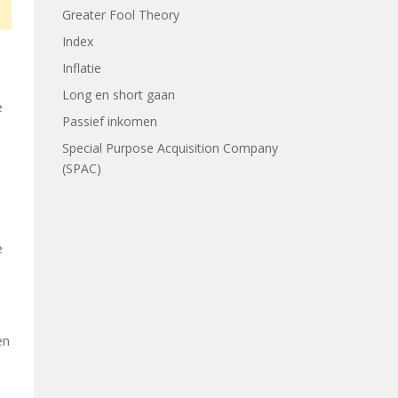
Greater Fool Theory
Index
Inflatie
Long en short gaan
e
Passief inkomen
Special Purpose Acquisition Company
(SPAC)
e
en