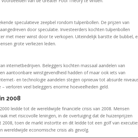
de voorbeelden van de Greater Fool Theory te vinden.
kende speculatieve zeepbel rondom tulpenbollen. De prijzen van
aangedreven door speculatie. Investeerders kochten tulpenbollen
ter met meer winst door te verkopen. Uiteindelijk barstte de bubbel, 
mensen grote verliezen leden.
an internetbedrijven. Beleggers kochten massaal aandelen van
jven aantoonbare winstgevendheid hadden of maar ook iets van
internet- en technologie aandelen stegen opnieuw tot absurde niveau
te – verloren veel beleggers enorme hoeveelheden geld.
in 2008
000 leidde tot de wereldwijde financiële crisis van 2008. Mensen
aak met risicovolle leningen, in de overtuiging dat de huizenprijzen
t 2008, toen de markt instortte en dit leidde tot een golf van executie
en wereldwijde economische crisis als gevolg.