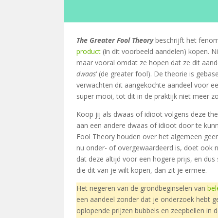
The Greater Fool Theory
beschrijft het feno
product
(in dit voorbeeld aandelen) kopen. N
maar vooral omdat ze hopen dat ze dit aande
dwaas
‘ (de greater fool). De theorie is geb
verwachten dit aangekochte aandeel voor een 
super mooi, tot dit in de praktijk niet meer zo b
Koop jij als dwaas of idioot volgens deze th
aan een andere dwaas of idioot door te kun
Fool Theory houden over het algemeen gee
nu onder- of overgewaardeerd is, doet ook n
dat deze altijd voor een hogere prijs, en dus
die dit van je wilt kopen, dan zit je ermee.
Het negeren van de grondbeginselen van
be
een aandeel zonder dat je onderzoek hebt ged
oplopende prijzen bubbels en zeepbellen in 