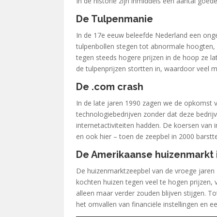
In de historie zijn inmiddels een aantal goe
De Tulpenmanie
In de 17e eeuw beleefde Nederland een onge
tulpenbollen stegen tot abnormale hoogten, 
tegen steeds hogere prijzen in de hoop ze la
de tulpenprijzen stortten in, waardoor veel 
De .com crash
In de late jaren 1990 zagen we de opkomst v
technologiebedrijven zonder dat deze bedri
internetactiviteiten hadden. De koersen van 
en ook hier – toen de zeepbel in 2000 barst
De Amerikaanse huizenmarkt 
De huizenmarktzeepbel van de vroege jaren 2
kochten huizen tegen veel te hogen prijzen, v
alleen maar verder zouden blijven stijgen. To
het omvallen van financiële instellingen en e