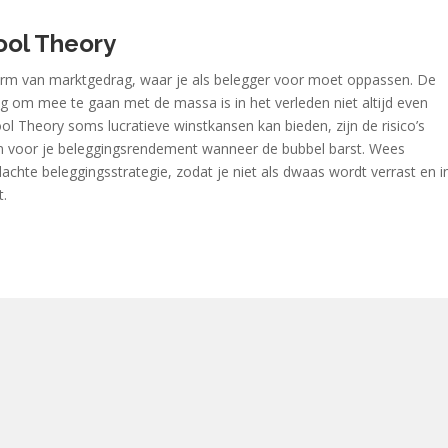
ool Theory
vorm van marktgedrag, waar je als belegger voor moet oppassen. De
ng om mee te gaan met de massa is in het verleden niet altijd even
l Theory soms lucratieve winstkansen kan bieden, zijn de risico’s
jn voor je beleggingsrendement wanneer de bubbel barst. Wees
chte beleggingsstrategie, zodat je niet als dwaas wordt verrast en i
t.