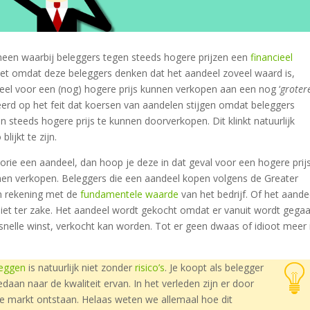
meen waarbij beleggers tegen steeds hogere prijzen een
financieel
iet omdat deze beleggers denken dat het aandeel zoveel waard is,
el voor een (nog) hogere prijs kunnen verkopen aan een nog ‘
groter
aseerd op het feit dat koersen van aandelen stijgen omdat beleggers
steeds hogere prijs te kunnen doorverkopen. Dit klinkt natuurlijk
lijkt te zijn.
eorie een aandeel, dan hoop je deze in dat geval voor een hogere prij
nen verkopen. Beleggers die een aandeel kopen volgens de Greater
n rekening met de
fundamentele waarde
van het bedrijf. Of het aande
iet ter zake. Het aandeel wordt gekocht omdat er vanuit wordt gega
 snelle winst, verkocht kan worden. Tot er geen dwaas of idioot meer 
leggen
is natuurlijk niet zonder
risico’s
. Je koopt als belegger
aan naar de kwaliteit ervan. In het verleden zijn er door
de markt ontstaan. Helaas weten we allemaal hoe dit