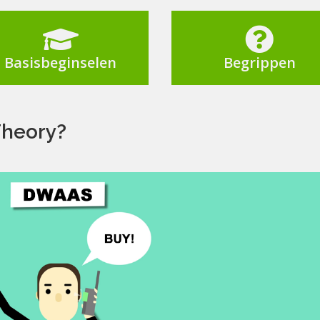


Basisbeginselen
Begrippen
Theory?